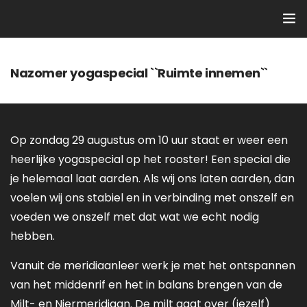
Home
Nazomer yogaspecial ``Ruimte innemen``
Yoga stijlen
Docenten
Op zondag 29 augustus om 10 uur staat er weer een
heerlijke yogaspecial op het rooster! Een special die
Rooster
je helemaal laat aarden. Als wij ons laten aarden, dan
Trainingen & Workshops
voelen wij ons stabiel en in verbinding met onszelf en
voeden we onszelf met dat wat we echt nodig
ACTIES
hebben.
Vanuit de meridiaanleer werk je met het ontspannen
Contact
van het middenrif en het in balans brengen van de
Milt- en Niermeridiaan. De milt gaat over (jezelf)