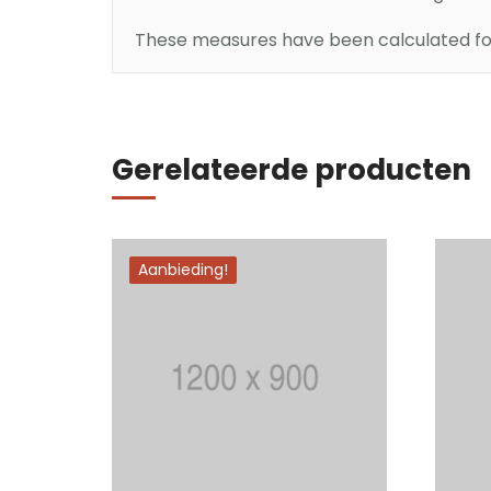
These measures have been calculated for 
In winkelmand
Gerelateerde producten
Aanbieding!