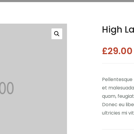
High 
£
29.00
Pellentesque 
et malesuada 
quam, feugiat 
Donec eu lib
ultricies mi v