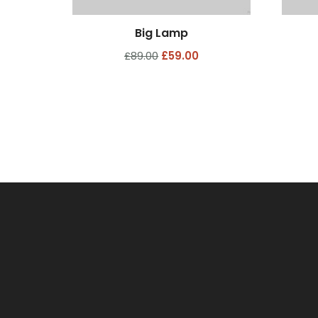
Big Lamp
£
89.00
£
59.00