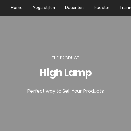
Home
Yoga stijlen
Docenten
Rooster
Train
THE PRODUCT
High Lamp
Perfect way to Sell Your Products