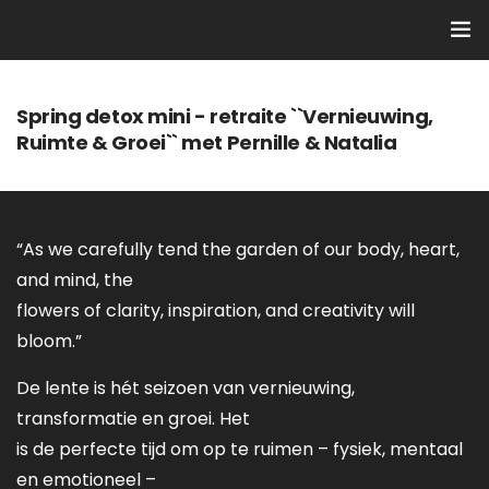
Home
Spring detox mini - retraite ``Vernieuwing,
Ruimte & Groei`` met Pernille & Natalia
Yoga stijlen
Docenten
“As we carefully tend the garden of our body, heart,
Rooster
and mind, the
flowers of clarity, inspiration, and creativity will
Trainingen & Workshops
bloom.”
ACTIES
De lente is hét seizoen van vernieuwing,
transformatie en groei. Het
Contact
is de perfecte tijd om op te ruimen – fysiek, mentaal
en emotioneel –