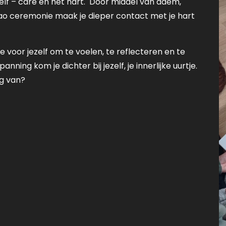
elf – care en het hart. Door middel van adem,
ao ceremonie maak je dieper contact met je hart
voor jezelf om te voelen, te reflecteren en te
ning kom je dichter bij jezelf, je innerlijke uurtje.
ig van?