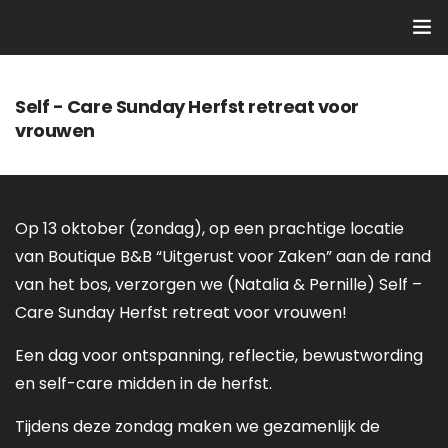
Home
Self - Care Sunday Herfst retreat voor
vrouwen
Yoga stijlen
Docenten
Op 13 oktober (zondag), op een prachtige locatie
Rooster
van Boutique B&B “Uitgerust voor Zaken” aan de rand
van het bos, verzorgen we (Natalia & Pernille) Self –
Trainingen & Workshops
Care Sunday Herfst retreat voor vrouwen!
ACTIES
Een dag voor ontspanning, reflectie, bewustwording
en self-care midden in de herfst.
Contact
Tijdens deze zondag maken we gezamenlijk de